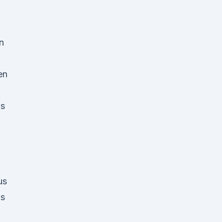
n
en
is
us
ls