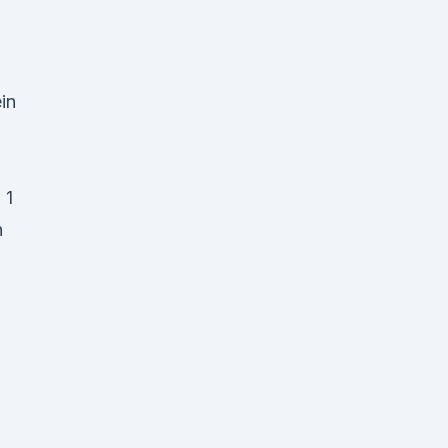
in
 1
h