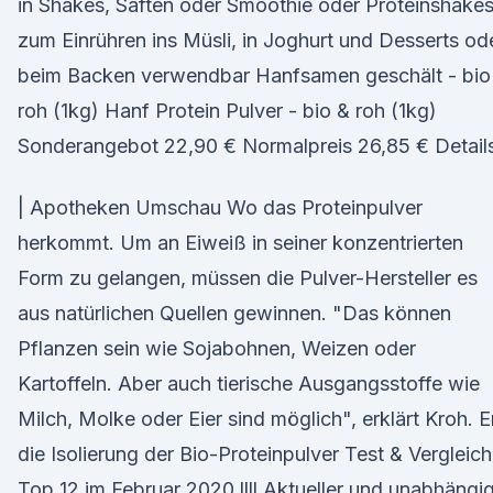
in Shakes, Säften oder Smoothie oder Proteinshakes
zum Einrühren ins Müsli, in Joghurt und Desserts od
beim Backen verwendbar Hanfsamen geschält - bio
roh (1kg) Hanf Protein Pulver - bio & roh (1kg)
Sonderangebot 22,90 € Normalpreis 26,85 € Detail
| Apotheken Umschau Wo das Proteinpulver
herkommt. Um an Eiweiß in seiner konzentrierten
Form zu gelangen, müssen die Pulver-Hersteller es
aus natürlichen Quellen gewinnen. "Das können
Pflanzen sein wie Sojabohnen, Weizen oder
Kartoffeln. Aber auch tierische Ausgangsstoffe wie
Milch, Molke oder Eier sind möglich", erklärt Kroh. E
die Isolierung der Bio-Proteinpulver Test & Vergleich
Top 12 im Februar 2020 llll Aktueller und unabhängi