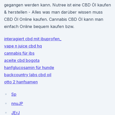
gegangen werden kann. Nutree ist eine CBD Öl kaufen
& herstellen - Alles was man darüber wissen muss
CBD Öl Online kaufen. Cannabis CBD Öl kann man
einfach Online bequem kaufen bzw.
interagiert cbd mit ibuprofen_
vape n juice cbd hq
cannabis für ibs
aceite cbd bogota
hanfglucosamin für hunde
backcountry labs cbd oil
otto 2 hanfsamen
Sp
nnuJP
JErJ