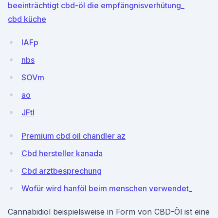
beeinträchtigt cbd-öl die empfängnisverhütung_
cbd küche
IAFp
nbs
SOVm
ao
JFtI
Premium cbd oil chandler az
Cbd hersteller kanada
Cbd arztbesprechung
Wofür wird hanföl beim menschen verwendet_
Cannabidiol beispielsweise in Form von CBD-Öl ist eine